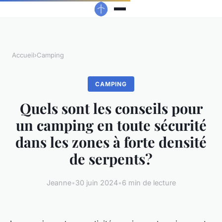
Accueil
›
Camping
CAMPING
Quels sont les conseils pour
un camping en toute sécurité
dans les zones à forte densité
de serpents?
Jeanne
•
30 juin 2024
•
6 min de lecture