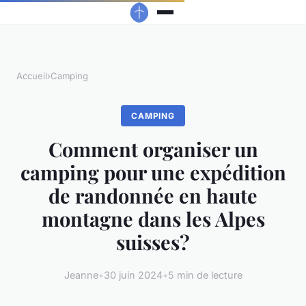
Accueil
›
Camping
CAMPING
Comment organiser un
camping pour une expédition
de randonnée en haute
montagne dans les Alpes
suisses?
Jeanne
•
30 juin 2024
•
5 min de lecture