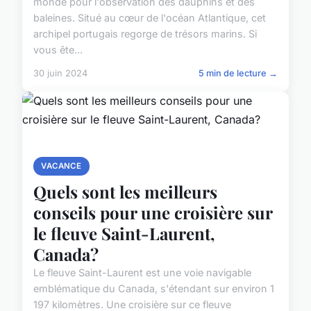
monde pour l'observation des dauphins et des
baleines. Situé au cœur de l'océan Atlantique, cet
archipel portugais regorge de trésors marins. Si
vous ête...
30 juin 2024
5 min de lecture →
VACANCE
Quels sont les meilleurs
conseils pour une croisière sur
le fleuve Saint-Laurent,
Canada?
Le fleuve Saint-Laurent est une voie navigable
emblématique du Canada, s'étendant sur environ 1
197 kilomètres. Une croisière sur ce fleuve