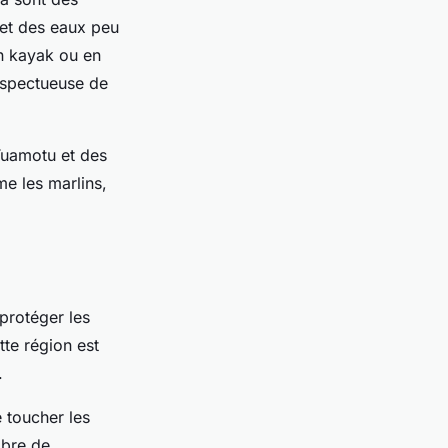
 et des eaux peu
en kayak ou en
espectueuse de
 Tuamotu et des
e les marlins,
 protéger les
tte région est
.
 toucher les
ibre de