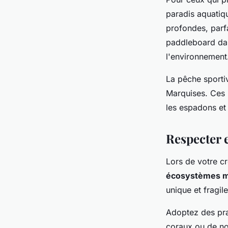
paradis aquatiq
profondes, parf
paddleboard dan
l'environnement
La pêche sportiv
Marquises. Ces 
les espadons et
Respecter 
Lors de votre cr
écosystèmes m
unique et fragil
Adoptez des pra
coraux ou de nou