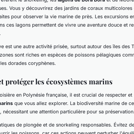
ues. Vous y découvrirez des jardins de coraux multicolores
aites pour observer la vie marine de près. Les excursions 
s ces lagons permettent de vivre une aventure douce et r
.
e est une autre activité prisée, surtout autour des îles des
zones sont riches en espèces de poissons pélagiques comm
 les dorades coryphènes.
et protéger les écosystèmes marins
oisière en Polynésie française, il est crucial de respecter et
arins
que vous allez explorer. La biodiversité marine de ce
e, nécessitant une attention particulière pour sa préservation
tiques de plongée et de snorkeling responsables. Évitez de
rrir les poissons, car ces actions peuvent perturber l'équil