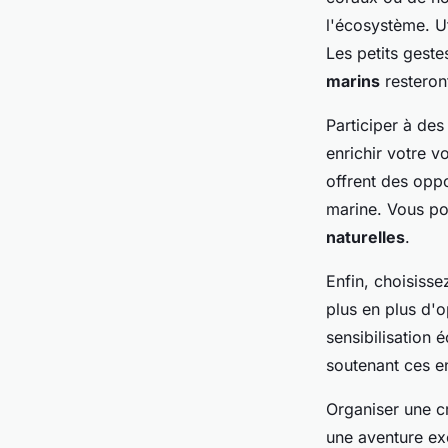
l'écosystème. Ut
Les petits geste
marins
resteront
Participer à de
enrichir votre
offrent des oppo
marine. Vous po
naturelles
.
Enfin, choisiss
plus en plus d'
sensibilisation 
soutenant ces e
Organiser une c
une aventure exc