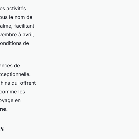
es activités
sous le nom de
lme, facilitant
vembre à avril,
onditions de
hances de
xceptionnelle.
hins qui offrent
, comme les
voyage en
ime
.
ns