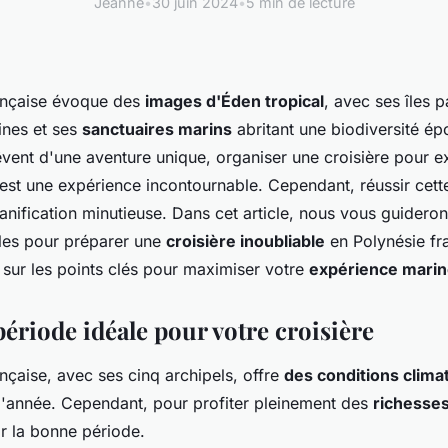
Jeanne
•
30 juin 2024
•
5 min de lecture
ançaise évoque des
images d'Éden tropical
, avec ses îles 
lines et ses
sanctuaires marins
abritant une biodiversité ép
êvent d'une aventure unique, organiser une croisière pour e
 est une expérience incontournable. Cependant, réussir cett
anification minutieuse. Dans cet article, nous vous guideron
lles pour préparer une
croisière inoubliable
en Polynésie fr
 sur les points clés pour maximiser votre
expérience mari
période idéale pour votre croisière
nçaise, avec ses cinq archipels, offre
des conditions clima
 l'année. Cependant, pour profiter pleinement des
richesse
ir la bonne période.