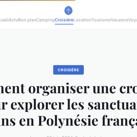
ueil
Actu
Bon plan
Camping
Croisière
Location
Tourisme
Vacance
Voy
CROISIÈRE
nt organiser une cro
r explorer les sanctua
ns en Polynésie franç