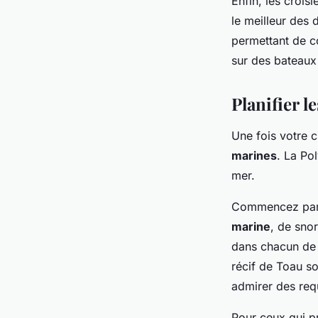
Enfin, les crois
le meilleur des
permettant de c
sur des bateaux
Planifier l
Une fois votre c
marines
. La Po
mer.
Commencez par d
marine
, de sno
dans chacun de 
récif de Toau s
admirer des req
Pour ceux qui pr