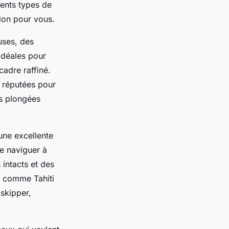
ents types de
ion pour vous.
uses, des
idéales pour
cadre raffiné.
 réputées pour
s plongées
 une excellente
de naviguer à
 intacts et des
es comme Tahiti
skipper,