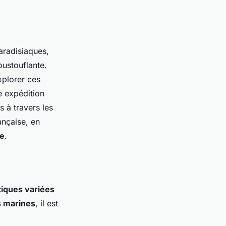
paradisiaques,
oustouflante.
xplorer ces
e expédition
s à travers les
ançaise, en
ne
.
tiques variées
s marines
, il est