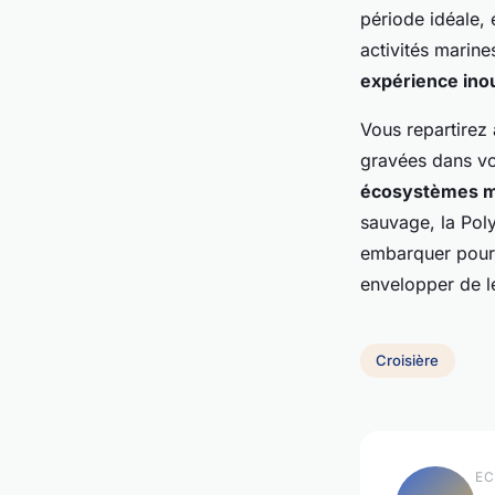
période idéale, 
activités marin
expérience inou
Vous repartirez
gravées dans vot
écosystèmes m
sauvage, la Poly
embarquer pour
envelopper de l
Croisière
EC