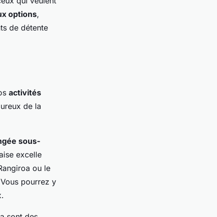
ceux qui veulent
x options
,
ts de détente
vos
activités
oureux de la
ngée sous-
aise excelle
angiroa ou le
 Vous pourrez y
x.
a sont des