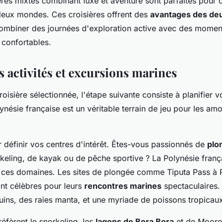
ières mixtes combinant luxe et aventure sont parfaites pour 
 deux mondes. Ces croisières offrent des
avantages des deu
ombiner des journées d'exploration active avec des momen
 confortables.
es activités et excursions marines
roisière sélectionnée, l'étape suivante consiste à planifier 
lynésie française est un véritable terrain de jeu pour les am
éfinir vos centres d'intérêt. Êtes-vous passionnés de
plo
rkeling, de kayak ou de pêche sportive ? La Polynésie franç
ces domaines. Les sites de plongée comme Tiputa Pass à R
ont célèbres pour leurs
rencontres marines
spectaculaires.
uins, des raies manta, et une myriade de poissons tropicau
éfèrent le snorkeling, les
lagons de Bora Bora
et de Moore