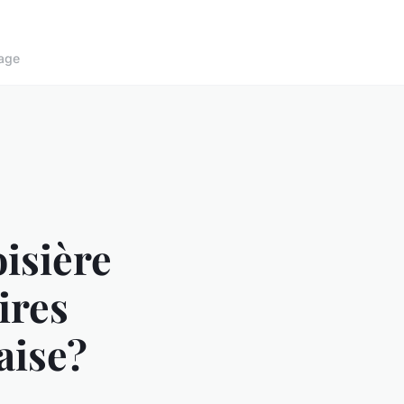
age
isière
ires
aise?