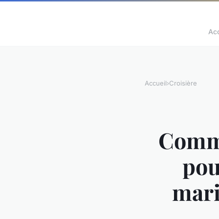
Acc
Accueil
›
Croisière
Comme
pou
mari