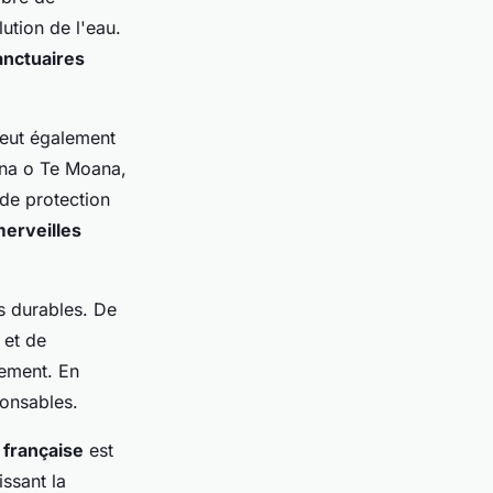
ution de l'eau.
anctuaires
peut également
na o Te Moana,
 de protection
erveilles
s durables. De
 et de
nement. En
ponsables.
 française
est
ssant la