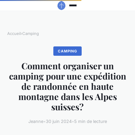
Accueil
›
Camping
CAMPING
Comment organiser un
camping pour une expédition
de randonnée en haute
montagne dans les Alpes
suisses?
Jeanne
•
30 juin 2024
•
5 min de lecture