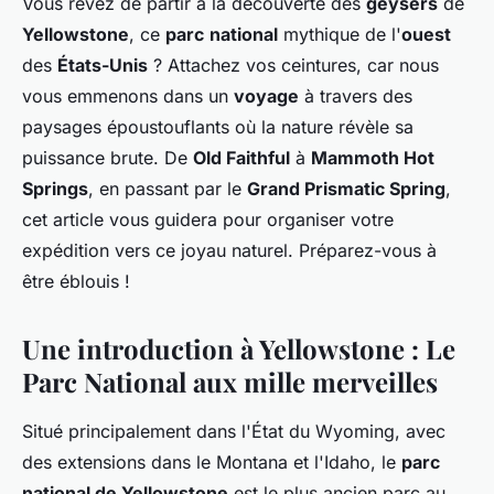
Vous rêvez de partir à la découverte des
geysers
de
Yellowstone
, ce
parc
national
mythique de l'
ouest
des
États-Unis
? Attachez vos ceintures, car nous
vous emmenons dans un
voyage
à travers des
paysages époustouflants où la nature révèle sa
puissance brute. De
Old Faithful
à
Mammoth Hot
Springs
, en passant par le
Grand Prismatic Spring
,
cet article vous guidera pour organiser votre
expédition vers ce joyau naturel. Préparez-vous à
être éblouis !
Une introduction à Yellowstone : Le
Parc National aux mille merveilles
Situé principalement dans l'État du Wyoming, avec
des extensions dans le Montana et l'Idaho, le
parc
national de Yellowstone
est le plus ancien parc au