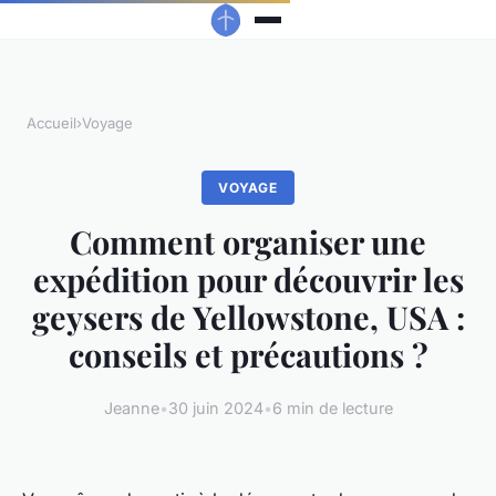
Accueil
›
Voyage
VOYAGE
Comment organiser une
expédition pour découvrir les
geysers de Yellowstone, USA :
conseils et précautions ?
Jeanne
•
30 juin 2024
•
6 min de lecture